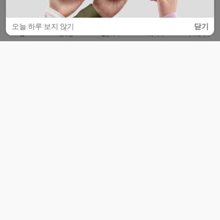
오늘 하루 보지 않기
닫기
홈
공부방
질문하기
커뮤니티
마이페이지
비누커리어 주식회사
서울특별시 마포구 양화로 113, 5층
사업자등록번호 : 572-87-02009
서비스 문의
광고 문의
제휴 문의
공지사항
서비스이용약관
개인정보처리방침
© 대학백과
모든 입시 궁금증,
스마트폰 앱
으로
더 편하게 물어보세요!