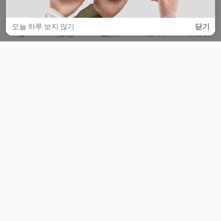
오늘 하루 보지 않기
닫기
홈
공부방
질문하기
커뮤니티
마이페이지
비누커리어 주식회사
서울특별시 마포구 양화로 113, 5층
사업자등록번호 : 572-87-02009
서비스 문의
광고 문의
제휴 문의
공지사항
서비스이용약관
개인정보처리방침
© 대학백과
모든 입시 궁금증,
스마트폰 앱
으로
더 편하게 물어보세요!