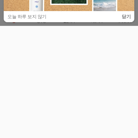
오늘 하루 보지 않기
닫기
홈
공부방
질문하기
커뮤니티
마이페이지
비누커리어 주식회사
서울특별시 마포구 양화로 113, 5층
사업자등록번호 : 572-87-02009
서비스 문의
광고 문의
제휴 문의
공지사항
서비스이용약관
개인정보처리방침
© 대학백과
모든 입시 궁금증,
스마트폰 앱
으로
더 편하게 물어보세요!