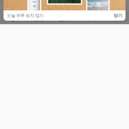
오늘 하루 보지 않기
닫기
홈
공부방
질문하기
커뮤니티
마이페이지
비누커리어 주식회사
서울특별시 마포구 양화로 113, 5층
사업자등록번호 : 572-87-02009
서비스 문의
광고 문의
제휴 문의
공지사항
서비스이용약관
개인정보처리방침
© 대학백과
모든 입시 궁금증,
스마트폰 앱
으로
더 편하게 물어보세요!