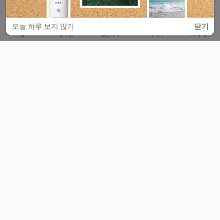
오늘 하루 보지 않기
닫기
홈
공부방
질문하기
커뮤니티
마이페이지
비누커리어 주식회사
서울특별시 마포구 양화로 113, 5층
사업자등록번호 : 572-87-02009
서비스 문의
광고 문의
제휴 문의
공지사항
서비스이용약관
개인정보처리방침
© 대학백과
모든 입시 궁금증,
스마트폰 앱
으로
더 편하게 물어보세요!