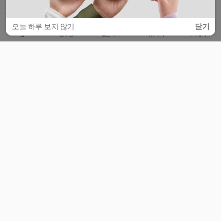
오늘 하루 보지 않기
닫기
홈
공부방
질문하기
커뮤니티
마이페이지
비누커리어 주식회사
서울특별시 마포구 양화로 113, 5층
사업자등록번호 : 572-87-02009
서비스 문의
광고 문의
제휴 문의
공지사항
서비스이용약관
개인정보처리방침
© 대학백과
모든 입시 궁금증,
스마트폰 앱
으로
더 편하게 물어보세요!