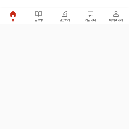
홈
공부방
질문하기
커뮤니티
마이페이지
비누커리어 주식회사
서울특별시 마포구 양화로 113, 5층
사업자등록번호 : 572-87-02009
서비스 문의
광고 문의
제휴 문의
공지사항
서비스이용약관
개인정보처리방침
© 대학백과
모든 입시 궁금증,
스마트폰 앱
으로
더 편하게 물어보세요!