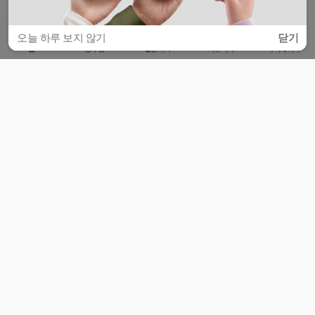
오늘 하루 보지 않기
닫기
홈
공부방
질문하기
커뮤니티
마이페이지
비누커리어 주식회사
서울특별시 마포구 양화로 113, 5층
사업자등록번호 : 572-87-02009
서비스 문의
광고 문의
제휴 문의
공지사항
서비스이용약관
개인정보처리방침
© 대학백과
모든 입시 궁금증,
스마트폰 앱
으로
더 편하게 물어보세요!