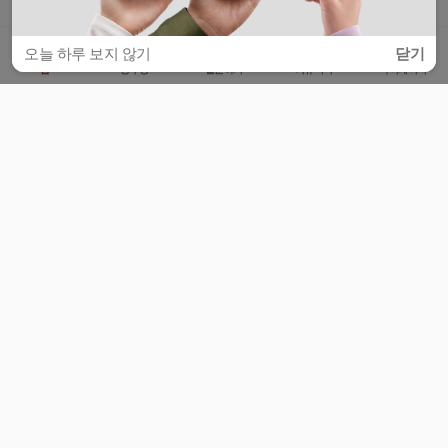
오늘 하루 보지 않기
닫기
홈
공부방
질문하기
커뮤니티
마이페이지
비누커리어 주식회사
서울특별시 마포구 양화로 113, 5층
사업자등록번호 : 572-87-02009
서비스 문의
광고 문의
제휴 문의
공지사항
서비스이용약관
개인정보처리방침
© 대학백과
모든 입시 궁금증,
스마트폰 앱
으로
더 편하게 물어보세요!