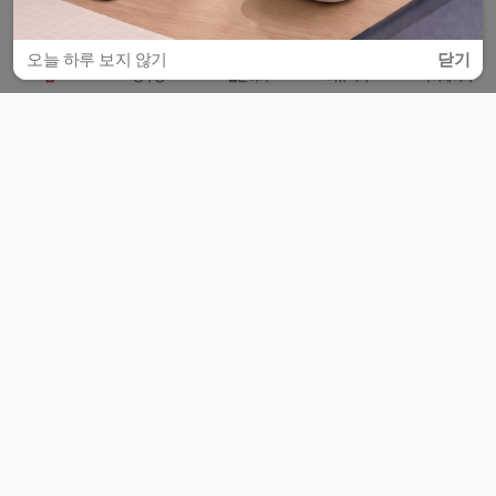
오늘 하루 보지 않기
닫기
홈
공부방
질문하기
커뮤니티
마이페이지
비누커리어 주식회사
서울특별시 마포구 양화로 113, 5층
사업자등록번호 : 572-87-02009
서비스 문의
광고 문의
제휴 문의
공지사항
서비스이용약관
개인정보처리방침
© 대학백과
모든 입시 궁금증,
스마트폰 앱
으로
더 편하게 물어보세요!