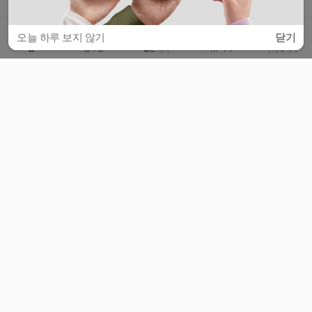
오늘 하루 보지 않기
닫기
홈
공부방
질문하기
커뮤니티
마이페이지
비누커리어 주식회사
서울특별시 마포구 양화로 113, 5층
사업자등록번호 : 572-87-02009
서비스 문의
광고 문의
제휴 문의
공지사항
서비스이용약관
개인정보처리방침
© 대학백과
모든 입시 궁금증,
스마트폰 앱
으로
더 편하게 물어보세요!