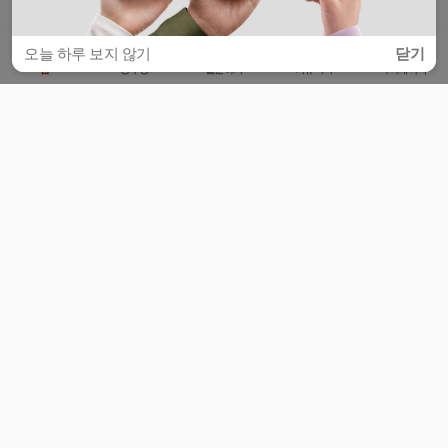
오늘 하루 보지 않기
닫기
홈
공부방
질문하기
커뮤니티
마이페이지
비누커리어 주식회사
서울특별시 마포구 양화로 113, 5층
사업자등록번호 : 572-87-02009
서비스 문의
광고 문의
제휴 문의
공지사항
서비스이용약관
개인정보처리방침
© 대학백과
모든 입시 궁금증,
스마트폰 앱
으로
더 편하게 물어보세요!