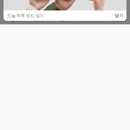
오늘 하루 보지 않기
닫기
홈
공부방
질문하기
커뮤니티
마이페이지
비누커리어 주식회사
서울특별시 마포구 양화로 113, 5층
사업자등록번호 : 572-87-02009
서비스 문의
광고 문의
제휴 문의
공지사항
서비스이용약관
개인정보처리방침
© 대학백과
모든 입시 궁금증,
스마트폰 앱
으로
더 편하게 물어보세요!