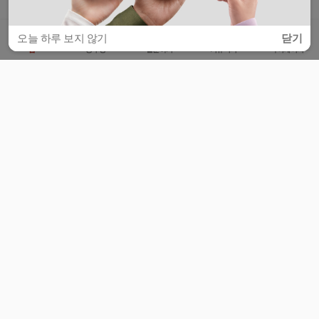
오늘 하루 보지 않기
닫기
홈
공부방
질문하기
커뮤니티
마이페이지
비누커리어 주식회사
서울특별시 마포구 양화로 113, 5층
사업자등록번호 : 572-87-02009
서비스 문의
광고 문의
제휴 문의
공지사항
서비스이용약관
개인정보처리방침
© 대학백과
모든 입시 궁금증,
스마트폰 앱
으로
더 편하게 물어보세요!