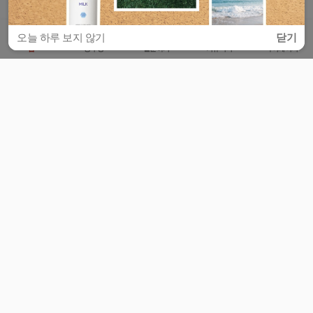
오늘 하루 보지 않기
닫기
홈
공부방
질문하기
커뮤니티
마이페이지
비누커리어 주식회사
서울특별시 마포구 양화로 113, 5층
사업자등록번호 : 572-87-02009
서비스 문의
광고 문의
제휴 문의
공지사항
서비스이용약관
개인정보처리방침
© 대학백과
모든 입시 궁금증,
스마트폰 앱
으로
더 편하게 물어보세요!