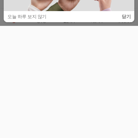
오늘 하루 보지 않기
닫기
홈
공부방
질문하기
커뮤니티
마이페이지
비누커리어 주식회사
서울특별시 마포구 양화로 113, 5층
사업자등록번호 : 572-87-02009
서비스 문의
광고 문의
제휴 문의
공지사항
서비스이용약관
개인정보처리방침
© 대학백과
모든 입시 궁금증,
스마트폰 앱
으로
더 편하게 물어보세요!