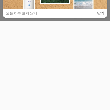
오늘 하루 보지 않기
닫기
홈
공부방
질문하기
커뮤니티
마이페이지
비누커리어 주식회사
서울특별시 마포구 양화로 113, 5층
사업자등록번호 : 572-87-02009
서비스 문의
광고 문의
제휴 문의
공지사항
서비스이용약관
개인정보처리방침
© 대학백과
모든 입시 궁금증,
스마트폰 앱
으로
더 편하게 물어보세요!