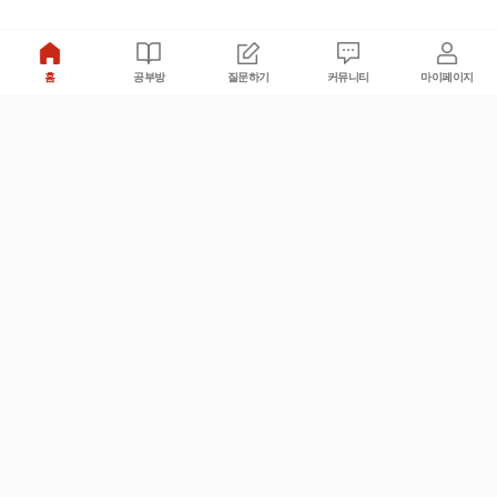
홈
공부방
질문하기
커뮤니티
마이페이지
비누커리어 주식회사
서울특별시 마포구 양화로 113, 5층
사업자등록번호 : 572-87-02009
서비스 문의
광고 문의
제휴 문의
공지사항
서비스이용약관
개인정보처리방침
© 대학백과
모든 입시 궁금증,
스마트폰 앱
으로
더 편하게 물어보세요!