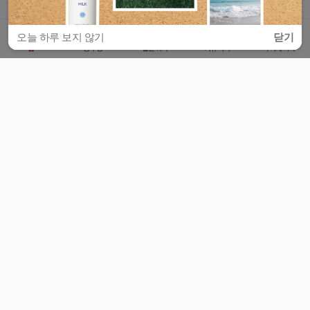
오늘 하루 보지 않기
닫기
홈
공부방
질문하기
커뮤니티
마이페이지
비누커리어 주식회사
서울특별시 마포구 양화로 113, 5층
사업자등록번호 : 572-87-02009
서비스 문의
광고 문의
제휴 문의
공지사항
서비스이용약관
개인정보처리방침
© 대학백과
모든 입시 궁금증,
스마트폰 앱
으로
더 편하게 물어보세요!