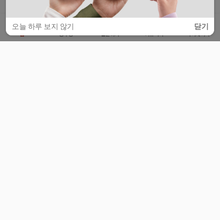
오늘 하루 보지 않기
닫기
홈
공부방
질문하기
커뮤니티
마이페이지
비누커리어 주식회사
서울특별시 마포구 양화로 113, 5층
사업자등록번호 : 572-87-02009
서비스 문의
광고 문의
제휴 문의
공지사항
서비스이용약관
개인정보처리방침
© 대학백과
모든 입시 궁금증,
스마트폰 앱
으로
더 편하게 물어보세요!