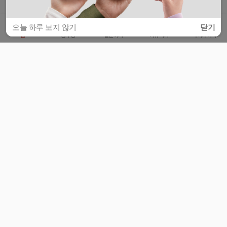
오늘 하루 보지 않기
닫기
홈
공부방
질문하기
커뮤니티
마이페이지
비누커리어 주식회사
서울특별시 마포구 양화로 113, 5층
사업자등록번호 : 572-87-02009
서비스 문의
광고 문의
제휴 문의
공지사항
서비스이용약관
개인정보처리방침
© 대학백과
모든 입시 궁금증,
스마트폰 앱
으로
더 편하게 물어보세요!