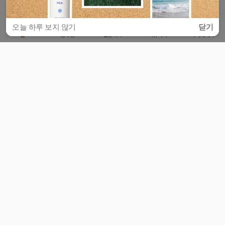
오늘 하루 보지 않기
닫기
홈
공부방
질문하기
커뮤니티
마이페이지
비누커리어 주식회사
서울특별시 마포구 양화로 113, 5층
사업자등록번호 : 572-87-02009
서비스 문의
광고 문의
제휴 문의
공지사항
서비스이용약관
개인정보처리방침
© 대학백과
모든 입시 궁금증,
스마트폰 앱
으로
더 편하게 물어보세요!