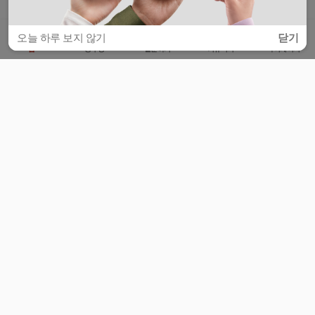
오늘 하루 보지 않기
닫기
홈
공부방
질문하기
커뮤니티
마이페이지
비누커리어 주식회사
서울특별시 마포구 양화로 113, 5층
사업자등록번호 : 572-87-02009
서비스 문의
광고 문의
제휴 문의
공지사항
서비스이용약관
개인정보처리방침
© 대학백과
모든 입시 궁금증,
스마트폰 앱
으로
더 편하게 물어보세요!