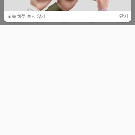
오늘 하루 보지 않기
닫기
홈
공부방
질문하기
커뮤니티
마이페이지
비누커리어 주식회사
서울특별시 마포구 양화로 113, 5층
사업자등록번호 : 572-87-02009
서비스 문의
광고 문의
제휴 문의
공지사항
서비스이용약관
개인정보처리방침
© 대학백과
모든 입시 궁금증,
스마트폰 앱
으로
더 편하게 물어보세요!