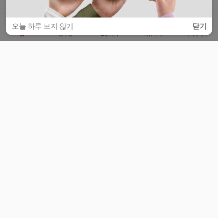
오늘 하루 보지 않기
닫기
홈
공부방
질문하기
커뮤니티
마이페이지
비누커리어 주식회사
서울특별시 마포구 양화로 113, 5층
사업자등록번호 : 572-87-02009
서비스 문의
광고 문의
제휴 문의
공지사항
서비스이용약관
개인정보처리방침
© 대학백과
모든 입시 궁금증,
스마트폰 앱
으로
더 편하게 물어보세요!