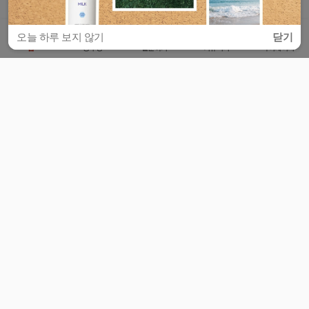
오늘 하루 보지 않기
닫기
홈
공부방
질문하기
커뮤니티
마이페이지
비누커리어 주식회사
서울특별시 마포구 양화로 113, 5층
사업자등록번호 : 572-87-02009
서비스 문의
광고 문의
제휴 문의
공지사항
서비스이용약관
개인정보처리방침
© 대학백과
모든 입시 궁금증,
스마트폰 앱
으로
더 편하게 물어보세요!