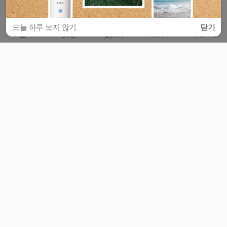
오늘 하루 보지 않기
닫기
홈
공부방
질문하기
커뮤니티
마이페이지
비누커리어 주식회사
서울특별시 마포구 양화로 113, 5층
사업자등록번호 : 572-87-02009
서비스 문의
광고 문의
제휴 문의
공지사항
서비스이용약관
개인정보처리방침
© 대학백과
모든 입시 궁금증,
스마트폰 앱
으로
더 편하게 물어보세요!