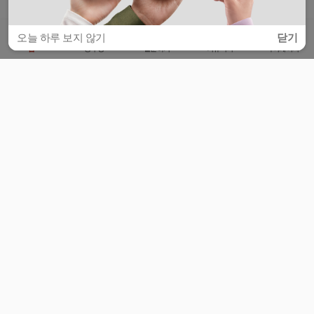
오늘 하루 보지 않기
닫기
홈
공부방
질문하기
커뮤니티
마이페이지
비누커리어 주식회사
서울특별시 마포구 양화로 113, 5층
사업자등록번호 : 572-87-02009
서비스 문의
광고 문의
제휴 문의
공지사항
서비스이용약관
개인정보처리방침
© 대학백과
모든 입시 궁금증,
스마트폰 앱
으로
더 편하게 물어보세요!