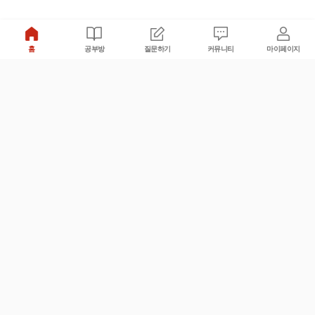
홈
공부방
질문하기
커뮤니티
마이페이지
비누커리어 주식회사
서울특별시 마포구 양화로 113, 5층
사업자등록번호 : 572-87-02009
서비스 문의
광고 문의
제휴 문의
공지사항
서비스이용약관
개인정보처리방침
© 대학백과
모든 입시 궁금증,
스마트폰 앱
으로
더 편하게 물어보세요!