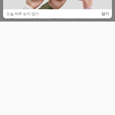
오늘 하루 보지 않기
닫기
홈
공부방
질문하기
커뮤니티
마이페이지
비누커리어 주식회사
서울특별시 마포구 양화로 113, 5층
사업자등록번호 : 572-87-02009
서비스 문의
광고 문의
제휴 문의
공지사항
서비스이용약관
개인정보처리방침
© 대학백과
모든 입시 궁금증,
스마트폰 앱
으로
더 편하게 물어보세요!