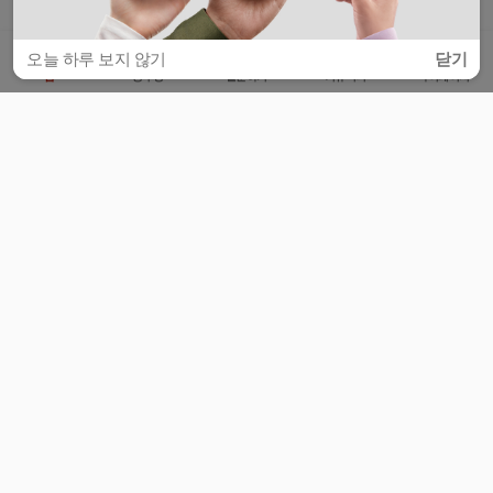
오늘 하루 보지 않기
닫기
홈
공부방
질문하기
커뮤니티
마이페이지
비누커리어 주식회사
서울특별시 마포구 양화로 113, 5층
사업자등록번호 : 572-87-02009
서비스 문의
광고 문의
제휴 문의
공지사항
서비스이용약관
개인정보처리방침
© 대학백과
모든 입시 궁금증,
스마트폰 앱
으로
더 편하게 물어보세요!