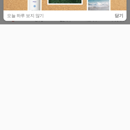
오늘 하루 보지 않기
닫기
홈
공부방
질문하기
커뮤니티
마이페이지
비누커리어 주식회사
서울특별시 마포구 양화로 113, 5층
사업자등록번호 : 572-87-02009
서비스 문의
광고 문의
제휴 문의
공지사항
서비스이용약관
개인정보처리방침
© 대학백과
모든 입시 궁금증,
스마트폰 앱
으로
더 편하게 물어보세요!