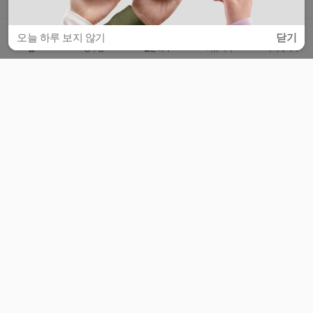
오늘 하루 보지 않기
닫기
홈
공부방
질문하기
커뮤니티
마이페이지
비누커리어 주식회사
서울특별시 마포구 양화로 113, 5층
사업자등록번호 : 572-87-02009
서비스 문의
광고 문의
제휴 문의
공지사항
서비스이용약관
개인정보처리방침
© 대학백과
모든 입시 궁금증,
스마트폰 앱
으로
더 편하게 물어보세요!