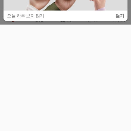
오늘 하루 보지 않기
닫기
홈
공부방
질문하기
커뮤니티
마이페이지
비누커리어 주식회사
서울특별시 마포구 양화로 113, 5층
사업자등록번호 : 572-87-02009
서비스 문의
광고 문의
제휴 문의
공지사항
서비스이용약관
개인정보처리방침
© 대학백과
모든 입시 궁금증,
스마트폰 앱
으로
더 편하게 물어보세요!