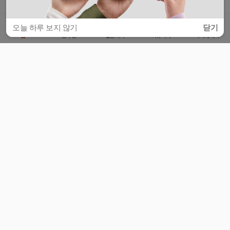
오늘 하루 보지 않기
닫기
홈
공부방
질문하기
커뮤니티
마이페이지
비누커리어 주식회사
서울특별시 마포구 양화로 113, 5층
사업자등록번호 : 572-87-02009
서비스 문의
광고 문의
제휴 문의
공지사항
서비스이용약관
개인정보처리방침
© 대학백과
모든 입시 궁금증,
스마트폰 앱
으로
더 편하게 물어보세요!