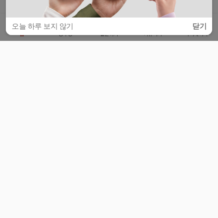
오늘 하루 보지 않기
닫기
홈
공부방
질문하기
커뮤니티
마이페이지
비누커리어 주식회사
서울특별시 마포구 양화로 113, 5층
사업자등록번호 : 572-87-02009
서비스 문의
광고 문의
제휴 문의
공지사항
서비스이용약관
개인정보처리방침
© 대학백과
모든 입시 궁금증,
스마트폰 앱
으로
더 편하게 물어보세요!