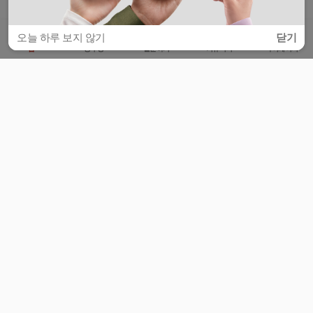
오늘 하루 보지 않기
닫기
홈
공부방
질문하기
커뮤니티
마이페이지
비누커리어 주식회사
서울특별시 마포구 양화로 113, 5층
사업자등록번호 : 572-87-02009
서비스 문의
광고 문의
제휴 문의
공지사항
서비스이용약관
개인정보처리방침
© 대학백과
모든 입시 궁금증,
스마트폰 앱
으로
더 편하게 물어보세요!