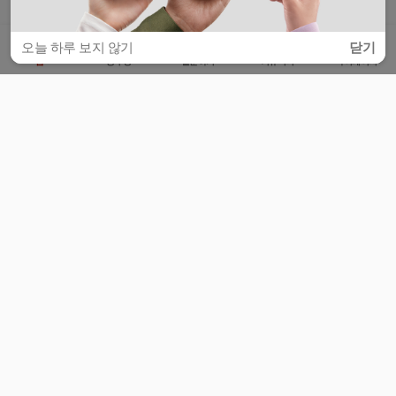
오늘 하루 보지 않기
닫기
홈
공부방
질문하기
커뮤니티
마이페이지
비누커리어 주식회사
서울특별시 마포구 양화로 113, 5층
사업자등록번호 : 572-87-02009
서비스 문의
광고 문의
제휴 문의
공지사항
서비스이용약관
개인정보처리방침
© 대학백과
모든 입시 궁금증,
스마트폰 앱
으로
더 편하게 물어보세요!