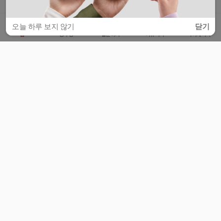
오늘 하루 보지 않기
닫기
홈
공부방
질문하기
커뮤니티
마이페이지
비누커리어 주식회사
서울특별시 마포구 양화로 113, 5층
사업자등록번호 : 572-87-02009
서비스 문의
광고 문의
제휴 문의
공지사항
서비스이용약관
개인정보처리방침
© 대학백과
모든 입시 궁금증,
스마트폰 앱
으로
더 편하게 물어보세요!