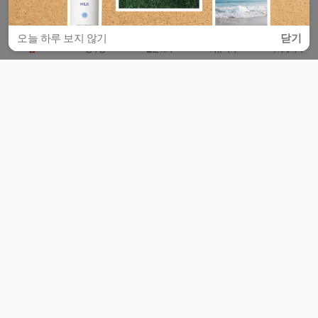
오늘 하루 보지 않기
닫기
홈
공부방
질문하기
커뮤니티
마이페이지
비누커리어 주식회사
서울특별시 마포구 양화로 113, 5층
사업자등록번호 : 572-87-02009
서비스 문의
광고 문의
제휴 문의
공지사항
서비스이용약관
개인정보처리방침
© 대학백과
모든 입시 궁금증,
스마트폰 앱
으로
더 편하게 물어보세요!