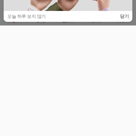
오늘 하루 보지 않기
닫기
홈
공부방
질문하기
커뮤니티
마이페이지
비누커리어 주식회사
서울특별시 마포구 양화로 113, 5층
사업자등록번호 : 572-87-02009
서비스 문의
광고 문의
제휴 문의
공지사항
서비스이용약관
개인정보처리방침
© 대학백과
모든 입시 궁금증,
스마트폰 앱
으로
더 편하게 물어보세요!