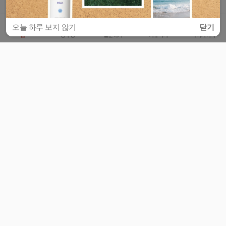
오늘 하루 보지 않기
닫기
홈
공부방
질문하기
커뮤니티
마이페이지
비누커리어 주식회사
서울특별시 마포구 양화로 113, 5층
사업자등록번호 : 572-87-02009
서비스 문의
광고 문의
제휴 문의
공지사항
서비스이용약관
개인정보처리방침
© 대학백과
모든 입시 궁금증,
스마트폰 앱
으로
더 편하게 물어보세요!