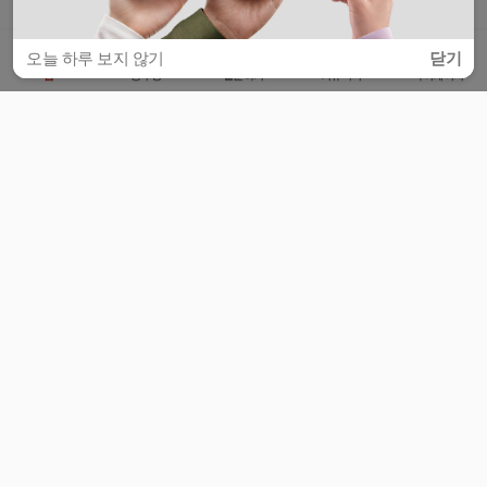
오늘 하루 보지 않기
닫기
홈
공부방
질문하기
커뮤니티
마이페이지
비누커리어 주식회사
서울특별시 마포구 양화로 113, 5층
사업자등록번호 : 572-87-02009
서비스 문의
광고 문의
제휴 문의
공지사항
서비스이용약관
개인정보처리방침
© 대학백과
모든 입시 궁금증,
스마트폰 앱
으로
더 편하게 물어보세요!