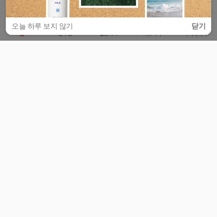
오늘 하루 보지 않기
닫기
홈
공부방
질문하기
커뮤니티
마이페이지
비누커리어 주식회사
서울특별시 마포구 양화로 113, 5층
사업자등록번호 : 572-87-02009
서비스 문의
광고 문의
제휴 문의
공지사항
서비스이용약관
개인정보처리방침
© 대학백과
모든 입시 궁금증,
스마트폰 앱
으로
더 편하게 물어보세요!