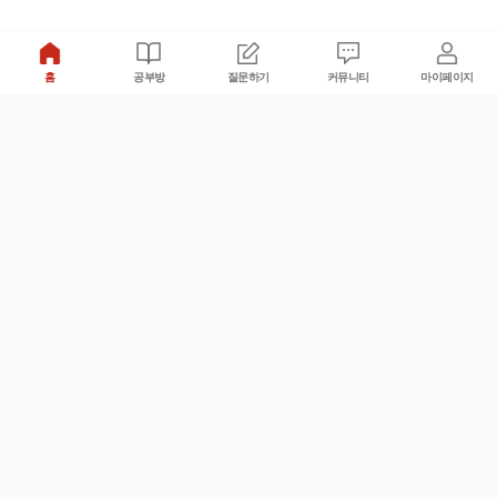
홈
공부방
질문하기
커뮤니티
마이페이지
비누커리어 주식회사
서울특별시 마포구 양화로 113, 5층
사업자등록번호 : 572-87-02009
서비스 문의
광고 문의
제휴 문의
공지사항
서비스이용약관
개인정보처리방침
© 대학백과
모든 입시 궁금증,
스마트폰 앱
으로
더 편하게 물어보세요!