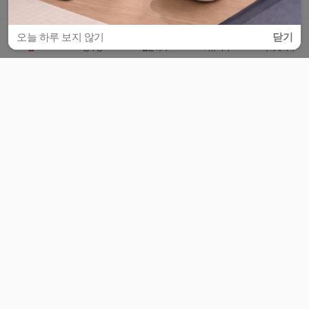
오늘 하루 보지 않기
닫기
홈
공부방
질문하기
커뮤니티
마이페이지
비누커리어 주식회사
서울특별시 마포구 양화로 113, 5층
사업자등록번호 : 572-87-02009
서비스 문의
광고 문의
제휴 문의
공지사항
서비스이용약관
개인정보처리방침
© 대학백과
모든 입시 궁금증,
스마트폰 앱
으로
더 편하게 물어보세요!