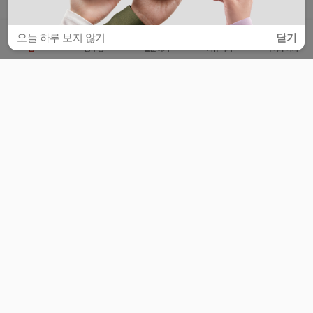
오늘 하루 보지 않기
닫기
홈
공부방
질문하기
커뮤니티
마이페이지
비누커리어 주식회사
서울특별시 마포구 양화로 113, 5층
사업자등록번호 : 572-87-02009
서비스 문의
광고 문의
제휴 문의
공지사항
서비스이용약관
개인정보처리방침
© 대학백과
모든 입시 궁금증,
스마트폰 앱
으로
더 편하게 물어보세요!