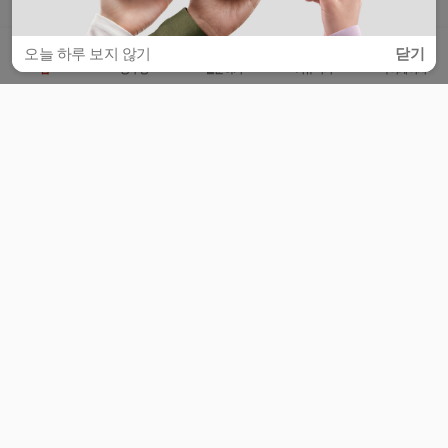
오늘 하루 보지 않기
닫기
홈
공부방
질문하기
커뮤니티
마이페이지
비누커리어 주식회사
서울특별시 마포구 양화로 113, 5층
사업자등록번호 : 572-87-02009
서비스 문의
광고 문의
제휴 문의
공지사항
서비스이용약관
개인정보처리방침
© 대학백과
모든 입시 궁금증,
스마트폰 앱
으로
더 편하게 물어보세요!