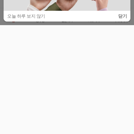
오늘 하루 보지 않기
닫기
홈
공부방
질문하기
커뮤니티
마이페이지
비누커리어 주식회사
서울특별시 마포구 양화로 113, 5층
사업자등록번호 : 572-87-02009
서비스 문의
광고 문의
제휴 문의
공지사항
서비스이용약관
개인정보처리방침
© 대학백과
모든 입시 궁금증,
스마트폰 앱
으로
더 편하게 물어보세요!