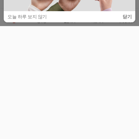
오늘 하루 보지 않기
닫기
홈
공부방
질문하기
커뮤니티
마이페이지
비누커리어 주식회사
서울특별시 마포구 양화로 113, 5층
사업자등록번호 : 572-87-02009
서비스 문의
광고 문의
제휴 문의
공지사항
서비스이용약관
개인정보처리방침
© 대학백과
모든 입시 궁금증,
스마트폰 앱
으로
더 편하게 물어보세요!